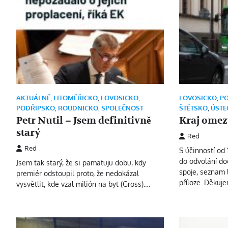
AKTUÁLNĚ
,
LITOMĚŘICKO
,
LOVOSICKO
,
LOVOSICKO
,
P
PODŘIPSKO
,
ROUDNICKO
,
SPOLEČNOST
ŠTĚTSKO
,
ÚSTE
Petr Nutil – Jsem definitivně
Kraj omezu
starý
Red
Red
S účinností od
do odvolání d
Jsem tak starý, že si pamatuju dobu, kdy
spoje, seznam 
premiér odstoupil proto, že nedokázal
příloze. Děkuj
vysvětlit, kde vzal milión na byt (Gross).…