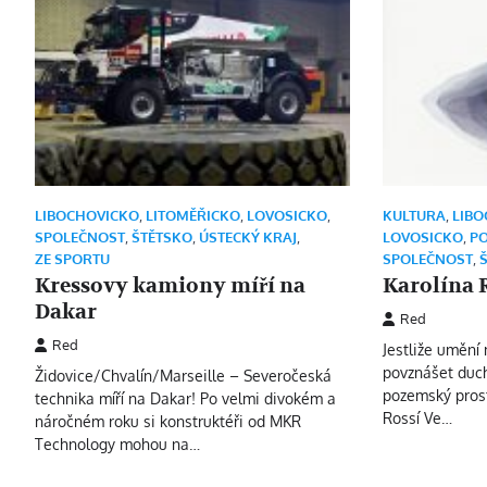
LIBOCHOVICKO
,
LITOMĚŘICKO
,
LOVOSICKO
,
KULTURA
,
LIBO
SPOLEČNOST
,
ŠTĚTSKO
,
ÚSTECKÝ KRAJ
,
LOVOSICKO
,
P
ZE SPORTU
SPOLEČNOST
,
Kressovy kamiony míří na
Karolína R
Dakar
Red
Red
Jestliže uměn
povznášet duc
Židovice/Chvalín/Marseille – Severočeská
pozemský prost
technika míří na Dakar! Po velmi divokém a
Rossí Ve…
náročném roku si konstruktéři od MKR
Technology mohou na…