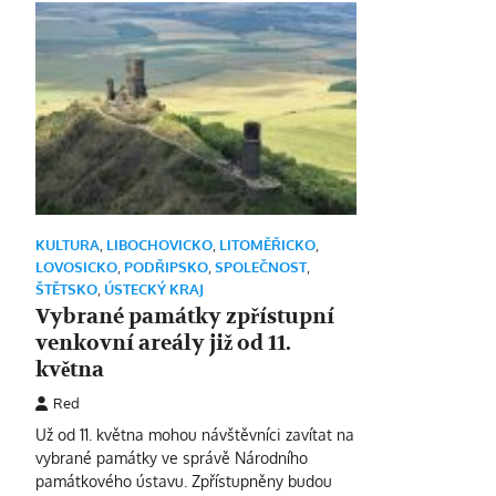
KULTURA
,
LIBOCHOVICKO
,
LITOMĚŘICKO
,
LOVOSICKO
,
PODŘIPSKO
,
SPOLEČNOST
,
ŠTĚTSKO
,
ÚSTECKÝ KRAJ
Vybrané památky zpřístupní
venkovní areály již od 11.
května
Red
Už od 11. května mohou návštěvníci zavítat na
vybrané památky ve správě Národního
památkového ústavu. Zpřístupněny budou