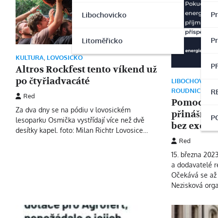
P
Libochovicko
P
Litoměřicko
KULTURA
,
LOVOSICKO
P
Altros Rockfest tento víkend už
po čtyřiadvacáté
LIBOCHOVICKO
ROUDNICKO
,
Š
R
Red
Pomoc v e
Za dva dny se na pódiu v lovosickém
přináší in
P
lesoparku Osmička vystřídají více než dvě
bez exeku
desítky kapel. foto: Milan Richtr Lovosice…
Red
15. března 202
a dodavatelé r
Očekává se až 
Nezisková orga