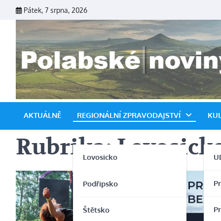
Skip
Pátek, 7 srpna, 2026
to
content
AKTUÁLNĚ
REGIONÁLNÍ ZPRAVODAJSTVÍ
KU
Rubrika:
Lovosick
Lovosicko
U
P
Podřipsko
P
Štětsko