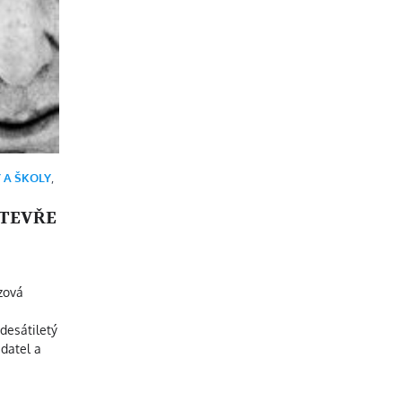
 A ŠKOLY
,
OTEVŘE
zová
desátiletý
datel a