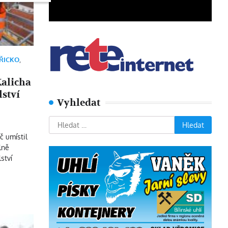
ŘICKO
,
Kalicha
lství
Vyhledat
Vyhledávání
č umístil
lně
ství