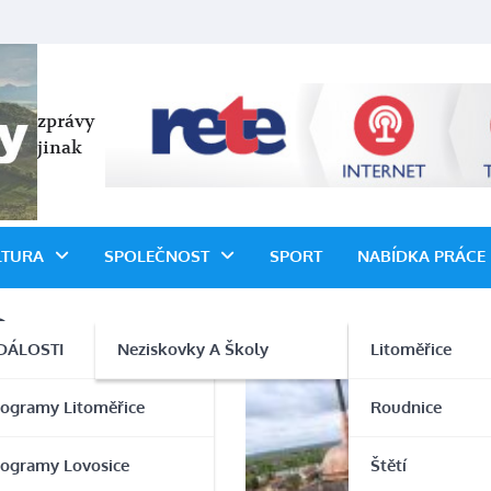
zprávy
jinak
LTURA
SPOLEČNOST
SPORT
NABÍDKA PRÁCE
o
DÁLOSTI
Neziskovky A Školy
Litoměřice
rogramy Litoměřice
Roudnice
rogramy Lovosice
Štětí