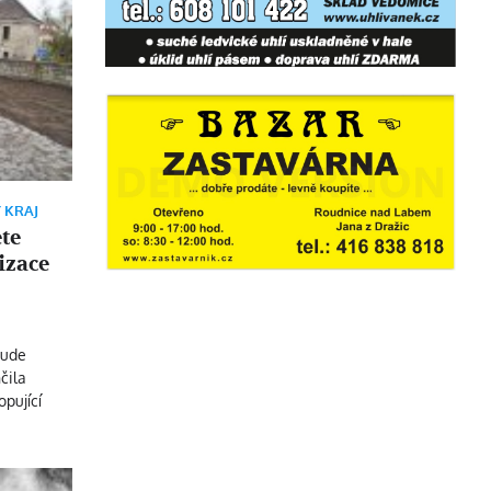
 KRAJ
te
izace
bude
čila
opující