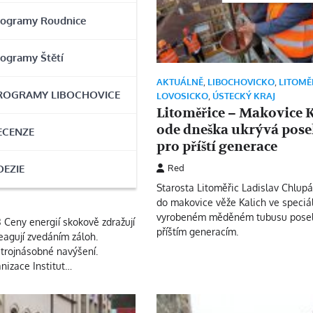
rogramy Roudnice
rogramy Štětí
AKTUÁLNĚ
,
LIBOCHOVICKO
,
LITOMĚ
ROGRAMY LIBOCHOVICE
LOVOSICKO
,
ÚSTECKÝ KRAJ
Litoměřice – Makovice 
,
LITOMĚŘICKO
,
LOVOSICKO
,
ode dneška ukrývá pose
TĚTSKO
,
ÚSTECKÝ KRAJ
ECENZE
pro příští generace
nergetické krizi
iciativa Pro energie
OEZIE
Red
cí
Starosta Litoměřic Ladislav Chlupá
do makovice věže Kalich ve speciá
vyrobeném měděném tubusu posel
3 Ceny energií skokově zdražují
příštím generacím.
eagují zvedáním záloh.
trojnásobné navýšení.
nizace Institut…