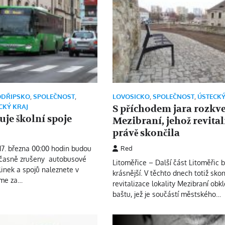
ODŘIPSKO
,
SPOLEČNOST
,
LOVOSICKO
,
SPOLEČNOST
,
ÚSTECKÝ
CKÝ KRAJ
S příchodem jara rozkve
je školní spoje
Mezibraní, jehož revital
právě skončila
 17. března 00:00 hodin budou
Red
očasně zrušeny autobusové
Litoměřice – Další část Litoměřic 
linek a spojů naleznete v
krásnější. V těchto dnech totiž skon
eme za…
revitalizace lokality Mezibraní obkl
baštu, jež je součástí městského…