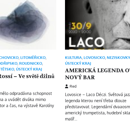
CHOVICKO
,
LITOMĚŘICKO
,
KULTURA
,
LOVOSICKO
,
NEZISKOVKY
ODŘIPSKO
,
ROUDNICKO
,
ÚSTECKÝ KRAJ
ŠTĚTSKO
,
ÚSTECKÝ KRAJ
AMERICKÁ LEGENDA 
ossí – Ve světě džinů
NOVÝ BAR
Red
í mělo odpradávna schopnost
Lovosice – Laco Déczi. Světová jaz
ha a uvádět diváka mimo
legenda kterou není třeba dlouze
or a čas, na výstavě Karolíny
představovat. Legendární dvaaosm
americký trumpetista, hudební skla
malíř…